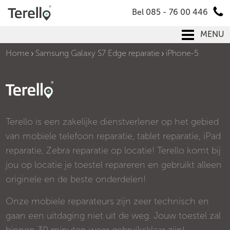
Bel 085 - 76 00 446
MENU
Home
Samsung Galaxy S7 Edge reparatie
iPhone-5
Terello is een zakelijke dienstverlener op het gebied
van mobiele telefoon reparatie, tablet reparatie, iPad
reparatie, Zebra reparatie op locatie! Terello komt bij
jou op locatie je toestel repareren en gebruikt alleen
originele en de beste onderdelen!
Onze mobiele reparateurs zijn zeer technisch en
gaan een uitdaging niet uit de weg. Jouw toestel zal