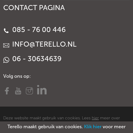
CONTACT PAGINA
085 - 76 00 446
INFO@TERELLO.NL
06 - 30634639
Volg ons op:
Deze website maakt gebruik van cookies. Lees
hier
meer over
Terello maakt gebruik van cookies.
Klik hier
voor meer
cookies.