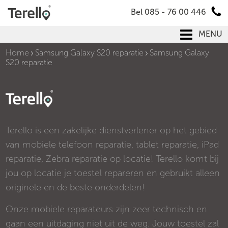
Bel 085 - 76 00 446
MENU
Home
Samsung Galaxy S20 reparatie
Samsung Galaxy
S20 reparatie
Terello is een zakelijke dienstverlener op het gebied
van mobiele telefoon reparatie, tablet reparatie, iPad
reparatie, Zebra reparatie op locatie! Terello komt bij
jou op locatie je toestel repareren en gebruikt alleen
originele en de beste onderdelen!
Onze mobiele reparateurs zijn zeer technisch en
gaan een uitdaging niet uit de weg. Jouw toestel zal