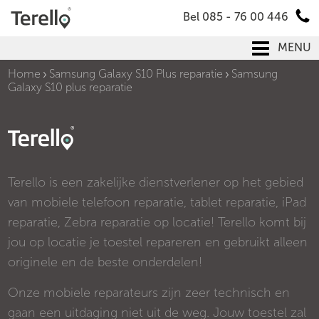
Bel 085 - 76 00 446
MENU
Home
Samsung Galaxy S10 Plus reparatie
Samsung
Galaxy S10 plus reparatie
Terello is een zakelijke dienstverlener op het gebied
van mobiele telefoon reparatie, tablet reparatie, iPad
reparatie, Zebra reparatie op locatie! Terello komt bij
jou op locatie je toestel repareren en gebruikt alleen
originele en de beste onderdelen!
Onze mobiele reparateurs zijn zeer technisch en
gaan een uitdaging niet uit de weg. Jouw toestel zal