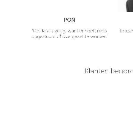
PON
hones
'De data is veilig, want er hoeft niets
Top se
 mijn deur
opgestuurd of overgezet te worden'
rpe prijs!
 een uur
klaar voor
Klanten beoord