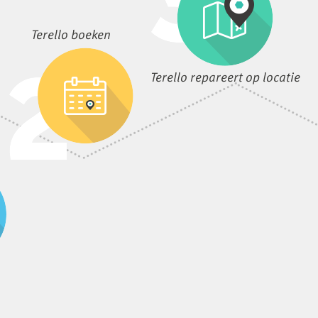
Terello boeken
Terello repareert op locatie