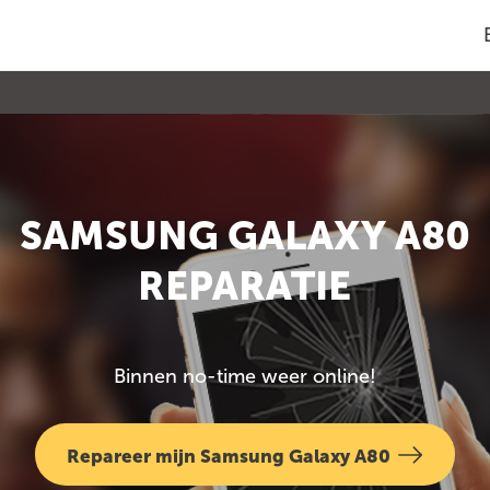
SAMSUNG GALAXY A80
REPARATIE
Binnen no-time weer online!
Repareer mijn Samsung Galaxy A80