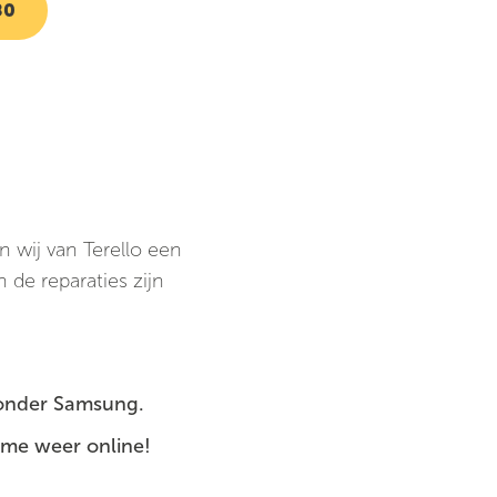
80
n wij van Terello een
 de reparaties zijn
zonder Samsung.
ime weer online!