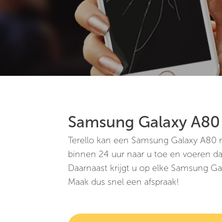
Samsung Galaxy A80 
Terello kan een Samsung Galaxy A80 re
binnen 24 uur naar u toe en voeren da
Daarnaast krijgt u op elke Samsung Ga
Maak dus snel een afspraak!