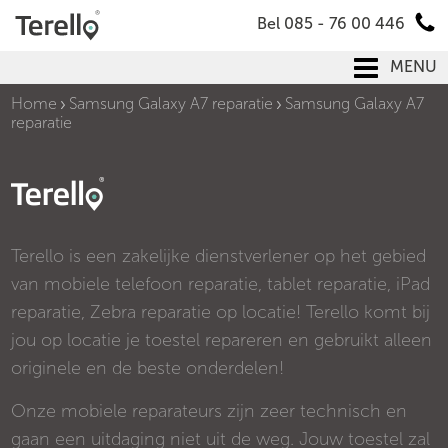
Bel 085 - 76 00 446
MENU
Home
Samsung Galaxy A7 reparatie
Samsung Galaxy A7
reparatie
Terello is een zakelijke dienstverlener op het gebied
van mobiele telefoon reparatie, tablet reparatie, iPad
reparatie, Zebra reparatie op locatie! Terello komt bij
jou op locatie je toestel repareren en gebruikt alleen
originele en de beste onderdelen!
Onze mobiele reparateurs zijn zeer technisch en
gaan een uitdaging niet uit de weg. Jouw toestel zal