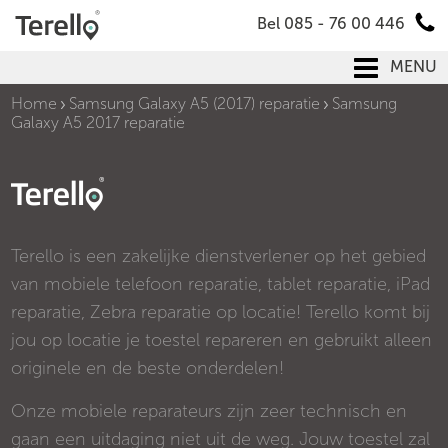
Bel 085 - 76 00 446
MENU
Home
Samsung Galaxy A5 (2017) reparatie
Samsung
Galaxy A5 2017 reparatie
Terello is een zakelijke dienstverlener op het gebied
van mobiele telefoon reparatie, tablet reparatie, iPad
reparatie, Zebra reparatie op locatie! Terello komt bij
jou op locatie je toestel repareren en gebruikt alleen
originele en de beste onderdelen!
Onze mobiele reparateurs zijn zeer technisch en
gaan een uitdaging niet uit de weg. Jouw toestel zal