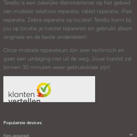
Terello is een zakelijke dienstverlener op het gebied
van mobiele telefoon reparatie, tablet reparatie, iPad
reparatie, Zebra reparatie op locatie! Terello komt bij
jou op locatie je toestel repareren en gebruikt alleen
originele en de beste onderdelen!
Onze mobiele reparateurs zijn zeer technisch en
gaan een uitdaging niet uit de weg. Jouw toestel zal
binnen 30 minuten weer gebruiksklaar zijn!
Populairste devices:
Kies apparaat