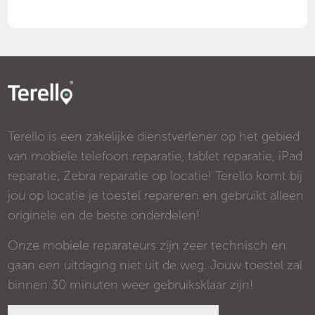
Terello is een zakelijke dienstverlener op het gebied
van mobiele telefoon reparatie, tablet reparatie, iPad
reparatie, Zebra reparatie op locatie! Terello komt bij
jou op locatie je toestel repareren en gebruikt alleen
originele en de beste onderdelen!
Onze mobiele reparateurs zijn zeer technisch en
gaan een uitdaging niet uit de weg. Jouw toestel zal
binnen 30 minuten weer gebruiksklaar zijn!