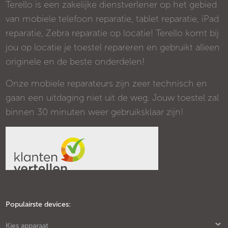
Terello is een zakelijke dienstverlener op het gebied
van mobiele telefoon reparatie, tablet reparatie, iPad
reparatie, Zebra reparatie op locatie! Terello komt bij
jou op locatie je toestel repareren en gebruikt alleen
originele en de beste onderdelen!
Onze mobiele reparateurs zijn zeer technisch en
gaan een uitdaging niet uit de weg. Jouw toestel zal
binnen 30 minuten weer gebruiksklaar zijn!
Populairste devices:
Kies apparaat