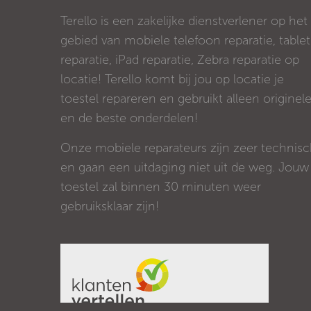
Terello is een zakelijke dienstverlener op het
gebied van mobiele telefoon reparatie, tablet
reparatie, iPad reparatie, Zebra reparatie op
locatie! Terello komt bij jou op locatie je
toestel repareren en gebruikt alleen originel
en de beste onderdelen!
Onze mobiele reparateurs zijn zeer technis
en gaan een uitdaging niet uit de weg. Jouw
toestel zal binnen 30 minuten weer
gebruiksklaar zijn!