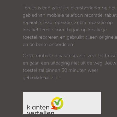
Terello is een zakelijke dienstverlener op het
gebied van mobiele telefoon reparatie, tablet
reparatie, iPad reparatie, Zebra reparatie op
locatie! Terello komt bij jou op locatie je
toestel repareren en gebruikt alleen originel
en de beste onderdelen!
Onze mobiele reparateurs zijn zeer technis
en gaan een uitdaging niet uit de weg. Jouw
toestel zal binnen 30 minuten weer
gebruiksklaar zijn!