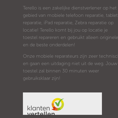
Terello is een zakelijke dienstverlener op het
gebied van mobiele telefoon reparatie, tablet
reparatie, iPad reparatie, Zebra reparatie op
locatie! Terello komt bij jou op locatie je
toestel repareren en gebruikt alleen originel
en de beste onderdelen!
Onze mobiele reparateurs zijn zeer technis
en gaan een uitdaging niet uit de weg. Jouw
toestel zal binnen 30 minuten weer
gebruiksklaar zijn!