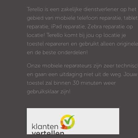
Terello is een zakelijke dienstverlener op het
gebied van mobiele telefoon reparatie, tablet
reparatie, iPad reparatie, Zebra reparatie op
locatie! Terello komt bij jou op locatie je
toestel repareren en gebruikt alleen originel
en de beste onderdelen!
Onze mobiele reparateurs zijn zeer technis
en gaan een uitdaging niet uit de weg. Jouw
toestel zal binnen 30 minuten weer
gebruiksklaar zijn!