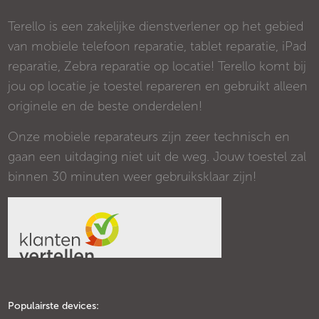
Terello is een zakelijke dienstverlener op het gebied
van mobiele telefoon reparatie, tablet reparatie, iPad
reparatie, Zebra reparatie op locatie! Terello komt bij
jou op locatie je toestel repareren en gebruikt alleen
originele en de beste onderdelen!
Onze mobiele reparateurs zijn zeer technisch en
gaan een uitdaging niet uit de weg. Jouw toestel zal
binnen 30 minuten weer gebruiksklaar zijn!
Populairste devices: