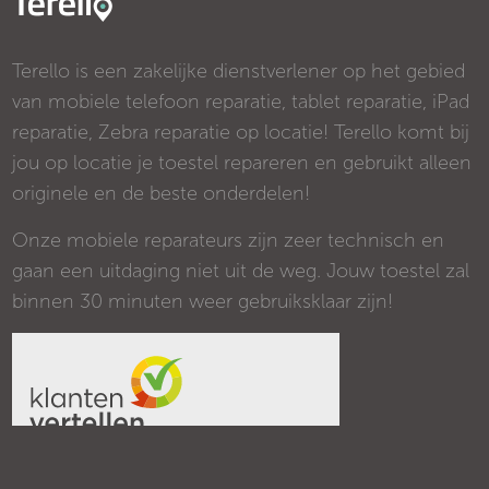
Terello is een zakelijke dienstverlener op het gebied
van mobiele telefoon reparatie, tablet reparatie, iPad
reparatie, Zebra reparatie op locatie! Terello komt bij
jou op locatie je toestel repareren en gebruikt alleen
originele en de beste onderdelen!
Onze mobiele reparateurs zijn zeer technisch en
gaan een uitdaging niet uit de weg. Jouw toestel zal
binnen 30 minuten weer gebruiksklaar zijn!