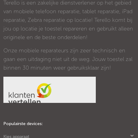
Terello is een zakelijke dienstverlener op het gebied
van mobiele telefoon reparatie, tablet reparatie, iPad
reparatie, Zebra reparatie op locatie! Terello komt bij
jou op locatie je toestel repareren en gebruikt alleen
originele en de beste onderdelen!
Onze mobiele reparateurs zijn zeer technisch en
gaan een uitdaging niet uit de weg. Jouw toestel zal
binnen 30 minuten weer gebruiksklaar zijn!
Populairste devices:
Kies apparaat