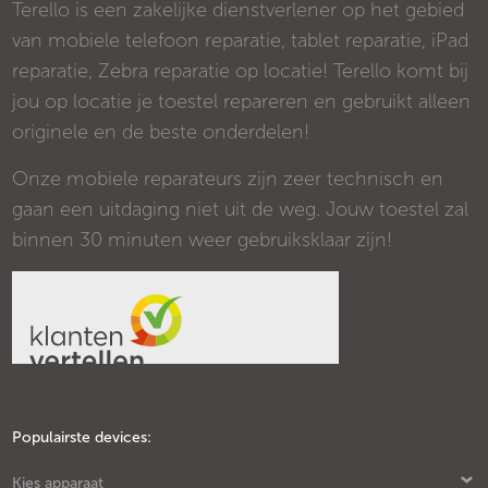
Terello is een zakelijke dienstverlener op het gebied
van mobiele telefoon reparatie, tablet reparatie, iPad
reparatie, Zebra reparatie op locatie! Terello komt bij
jou op locatie je toestel repareren en gebruikt alleen
originele en de beste onderdelen!
Onze mobiele reparateurs zijn zeer technisch en
gaan een uitdaging niet uit de weg. Jouw toestel zal
binnen 30 minuten weer gebruiksklaar zijn!
Populairste devices:
Kies apparaat