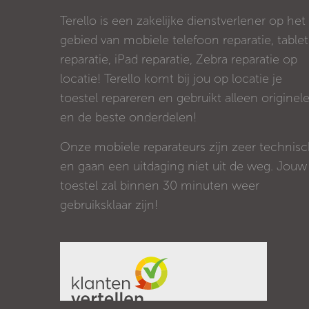
Terello is een zakelijke dienstverlener op het
gebied van mobiele telefoon reparatie, tablet
reparatie, iPad reparatie, Zebra reparatie op
locatie! Terello komt bij jou op locatie je
toestel repareren en gebruikt alleen originel
en de beste onderdelen!
Onze mobiele reparateurs zijn zeer technis
en gaan een uitdaging niet uit de weg. Jouw
toestel zal binnen 30 minuten weer
gebruiksklaar zijn!