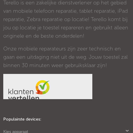
Terello is een zakelijke dienstverlener op het gebied
van mobiele telefoon reparatie, tablet reparatie, iPad
reparatie, Zebra reparatie op locatie! Terello komt bij
jou op locatie je toestel repareren en gebruikt alleen
originele en de beste onderdelen!
Onze mobiele reparateurs zijn zeer technisch en
gaan een uitdaging niet uit de weg. Jouw toestel zal
binnen 30 minuten weer gebruiksklaar zijn!
Populairste devices:
Kies apparaat