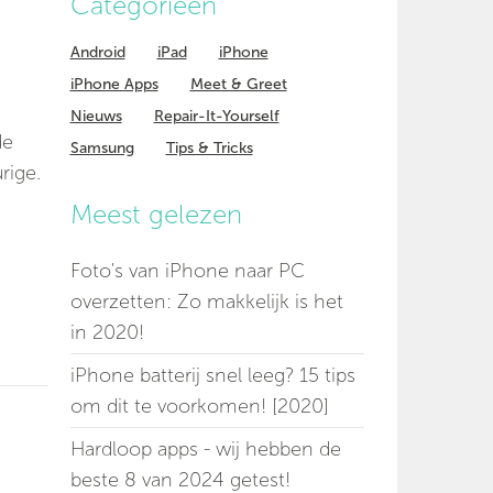
Categorieen
Android
iPad
iPhone
iPhone Apps
Meet & Greet
Nieuws
Repair-It-Yourself
de
Samsung
Tips & Tricks
rige.
Meest gelezen
Foto's van iPhone naar PC
overzetten: Zo makkelijk is het
in 2020!
iPhone batterij snel leeg? 15 tips
om dit te voorkomen! [2020]
Hardloop apps - wij hebben de
beste 8 van 2024 getest!