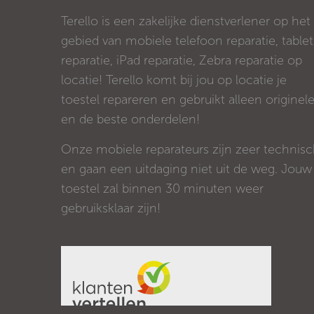
Terello is een zakelijke dienstverlener op het
gebied van mobiele telefoon reparatie, tablet
reparatie, iPad reparatie, Zebra reparatie op
locatie! Terello komt bij jou op locatie je
toestel repareren en gebruikt alleen originel
en de beste onderdelen!
Onze mobiele reparateurs zijn zeer technis
en gaan een uitdaging niet uit de weg. Jouw
toestel zal binnen 30 minuten weer
gebruiksklaar zijn!