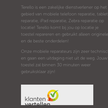
Terello is een zakelijke dienstverlener op het
gebied van mobiele telefoon reparatie, tablet
reparatie, iPad reparatie, Zebra reparatie op
locatie! Terello komt bij jou op locatie je
toestel repareren en gebruikt alleen originel
en de beste onderdelen!
Onze mobiele reparateurs zijn zeer technis
en gaan een uitdaging niet uit de weg. Jouw
toestel zal binnen 30 minuten weer
gebruiksklaar zijn!