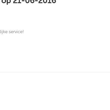
 op 21-06-2016
ijke service!