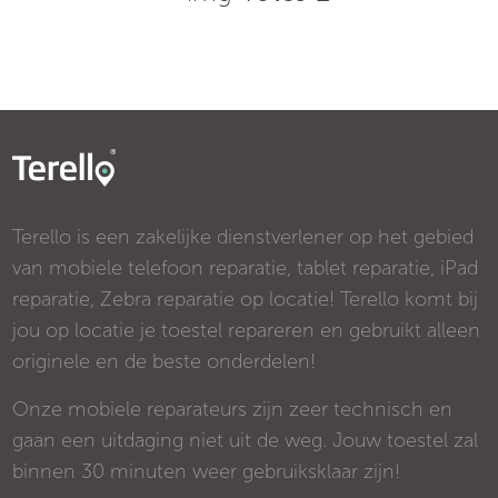
Terello is een zakelijke dienstverlener op het gebied
van mobiele telefoon reparatie, tablet reparatie, iPad
reparatie, Zebra reparatie op locatie! Terello komt bij
jou op locatie je toestel repareren en gebruikt alleen
originele en de beste onderdelen!
Onze mobiele reparateurs zijn zeer technisch en
gaan een uitdaging niet uit de weg. Jouw toestel zal
binnen 30 minuten weer gebruiksklaar zijn!