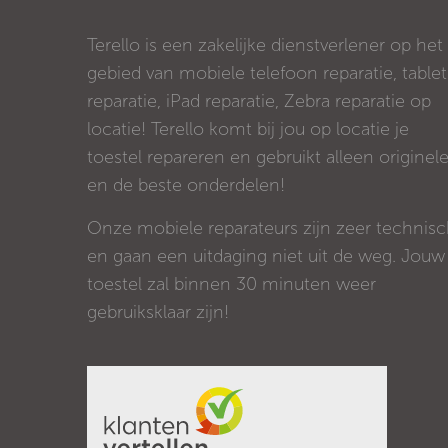
Terello is een zakelijke dienstverlener op het
gebied van mobiele telefoon reparatie, tablet
reparatie, iPad reparatie, Zebra reparatie op
locatie! Terello komt bij jou op locatie je
toestel repareren en gebruikt alleen originel
en de beste onderdelen!
Onze mobiele reparateurs zijn zeer technis
en gaan een uitdaging niet uit de weg. Jouw
toestel zal binnen 30 minuten weer
gebruiksklaar zijn!