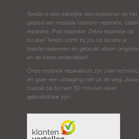
Terello is een zakelijke dienstverlener op het
gebied van mobiele telefoon reparatie, tablet
reparatie, iPad reparatie, Zebra reparatie op
locatie! Terello komt bij jou op locatie je
toestel repareren en gebruikt alleen originel
en de beste onderdelen!
Onze mobiele reparateurs zijn zeer technis
en gaan een uitdaging niet uit de weg. Jouw
toestel zal binnen 30 minuten weer
gebruiksklaar zijn!