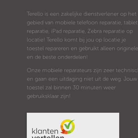
Terello is een zakelijke dienstverlener op het
gebied van mobiele telefoon reparatie, tablet
reparatie, iPad reparatie, Zebra reparatie op
locatie! Terello komt bij jou op locatie je
toestel repareren en gebruikt alleen originel
en de beste onderdelen!
Onze mobiele reparateurs zijn zeer technis
en gaan een uitdaging niet uit de weg. Jouw
toestel zal binnen 30 minuten weer
gebruiksklaar zijn!