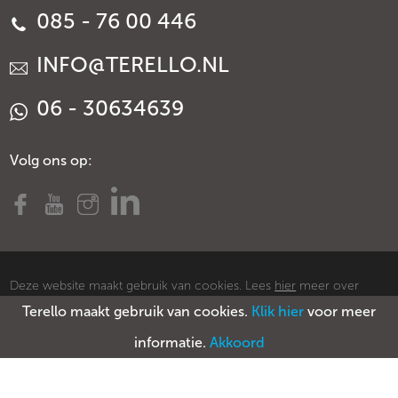
085 - 76 00 446
INFO@TERELLO.NL
06 - 30634639
Volg ons op:
Deze website maakt gebruik van cookies. Lees
hier
meer over
Terello maakt gebruik van cookies.
Klik hier
voor meer
cookies.
© Copyright Terello
Voorwaarden
Privacy policy
Sitemap
informatie.
Akkoord