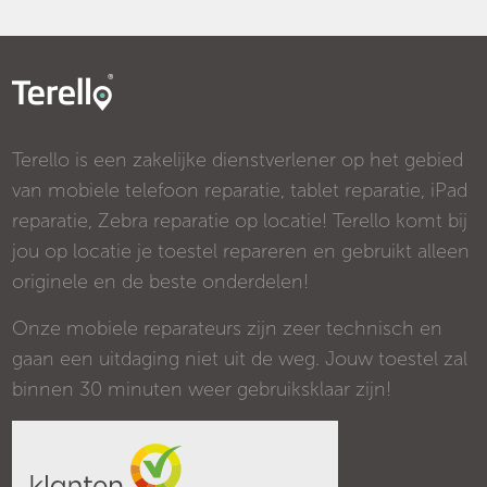
Terello is een zakelijke dienstverlener op het gebied
van mobiele telefoon reparatie, tablet reparatie, iPad
reparatie, Zebra reparatie op locatie! Terello komt bij
jou op locatie je toestel repareren en gebruikt alleen
originele en de beste onderdelen!
Onze mobiele reparateurs zijn zeer technisch en
gaan een uitdaging niet uit de weg. Jouw toestel zal
binnen 30 minuten weer gebruiksklaar zijn!