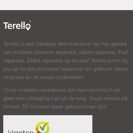
Terello is een zakelijke dienstverlener op het gebied
van mobiele telefoon reparatie, tablet reparatie, iPad
reparatie, Zebra reparatie op locatie! Terello komt bij
jou op locatie je toestel repareren en gebruikt alleen
originele en de beste onderdelen!
Onze mobiele reparateurs zijn zeer technisch en
gaan een uitdaging niet uit de weg. Jouw toestel zal
binnen 30 minuten weer gebruiksklaar zijn!