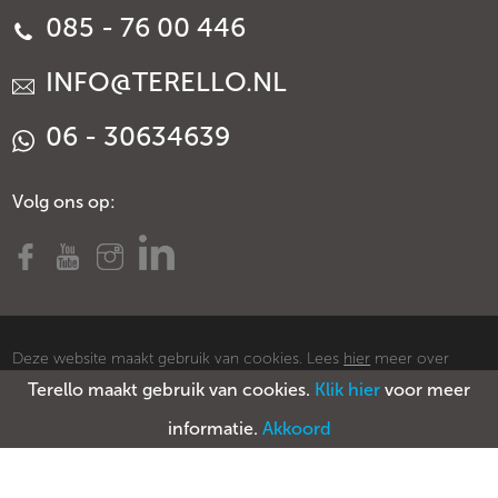
085 - 76 00 446
INFO@TERELLO.NL
06 - 30634639
Volg ons op:
Deze website maakt gebruik van cookies. Lees
hier
meer over
Terello maakt gebruik van cookies.
Klik hier
voor meer
cookies.
© Copyright Terello
Voorwaarden
Privacy policy
Sitemap
informatie.
Akkoord