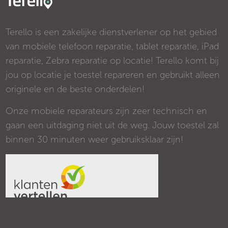
Terello is een zakelijke dienstverlener op het gebied
van mobiele telefoon reparatie, tablet reparatie, iPad
reparatie, Zebra reparatie op locatie! Terello komt bij
jou op locatie je toestel repareren en gebruikt alleen
originele en de beste onderdelen!
Onze mobiele reparateurs zijn zeer technisch en
gaan een uitdaging niet uit de weg. Jouw toestel zal
binnen 30 minuten weer gebruiksklaar zijn!