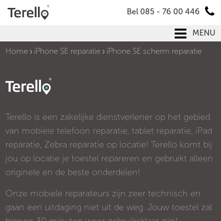
Bel 085 - 76 00 446
MENU
Home
iPhone SE reparatie
iPhone SE scherm reparatie
Terello is een zakelijke dienstverlener op het gebied
van mobiele telefoon reparatie, tablet reparatie, iPad
reparatie, Zebra reparatie op locatie! Terello komt bij
jou op locatie je toestel repareren en gebruikt alleen
originele en de beste onderdelen!
Onze mobiele reparateurs zijn zeer technisch en
gaan een uitdaging niet uit de weg. Jouw toestel zal