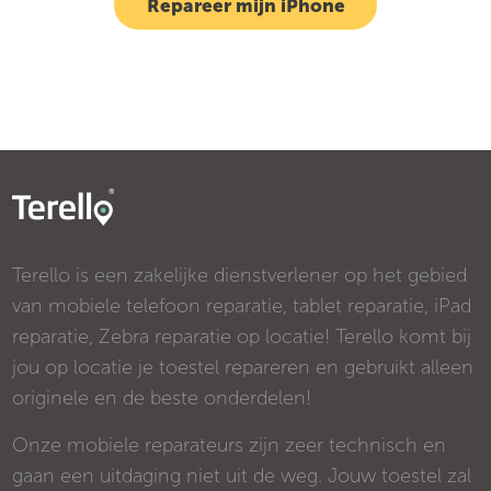
Repareer mijn iPhone
Terello is een zakelijke dienstverlener op het gebied
van mobiele telefoon reparatie, tablet reparatie, iPad
reparatie, Zebra reparatie op locatie! Terello komt bij
jou op locatie je toestel repareren en gebruikt alleen
originele en de beste onderdelen!
Onze mobiele reparateurs zijn zeer technisch en
gaan een uitdaging niet uit de weg. Jouw toestel zal