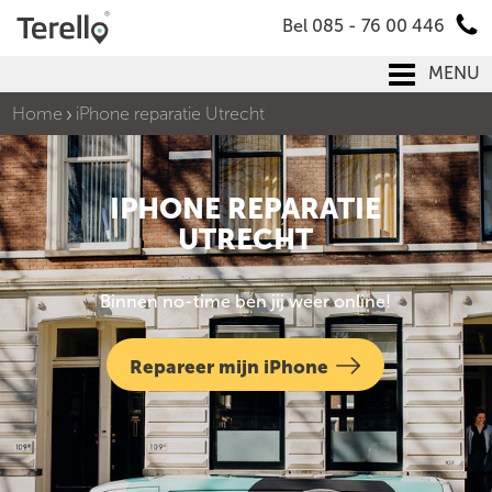
Bel 085 - 76 00 446
MENU
Home
iPhone reparatie Utrecht
IPHONE REPARATIE
UTRECHT
Binnen no-time ben jij weer online!
Repareer mijn iPhone