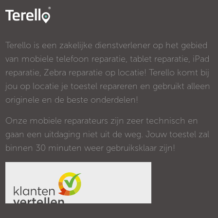
Terello is een zakelijke dienstverlener op het gebied
van mobiele telefoon reparatie, tablet reparatie, iPad
reparatie, Zebra reparatie op locatie! Terello komt bij
jou op locatie je toestel repareren en gebruikt alleen
originele en de beste onderdelen!
Onze mobiele reparateurs zijn zeer technisch en
gaan een uitdaging niet uit de weg. Jouw toestel zal
binnen 30 minuten weer gebruiksklaar zijn!