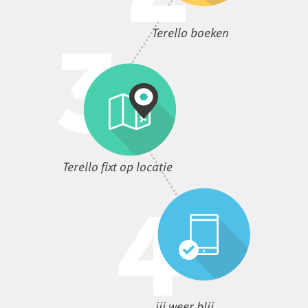
Terello boeken
Terello fixt op locatie
jij weer blij