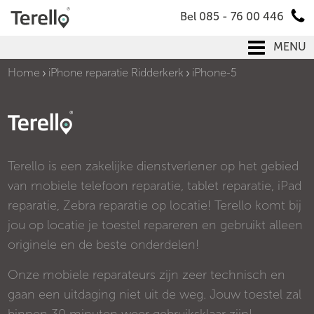
Bel 085 - 76 00 446
MENU
Home
iPhone reparatie Ridderkerk
iPhone-5
Terello is een zakelijke dienstverlener op het gebied
van mobiele telefoon reparatie, tablet reparatie, iPad
reparatie, Zebra reparatie op locatie! Terello komt bij
jou op locatie je toestel repareren en gebruikt alleen
originele en de beste onderdelen!
Onze mobiele reparateurs zijn zeer technisch en
gaan een uitdaging niet uit de weg. Jouw toestel zal