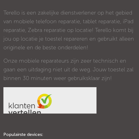
Terello is een zakelijke dienstverlener op het gebied
van mobiele telefoon reparatie, tablet reparatie, iPad
reparatie, Zebra reparatie op locatie! Terello komt bij
jou op locatie je toestel repareren en gebruikt alleen
originele en de beste onderdelen!
Onze mobiele reparateurs zijn zeer technisch en
gaan een uitdaging niet uit de weg. Jouw toestel zal
binnen 30 minuten weer gebruiksklaar zijn!
Populairste devices: