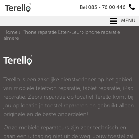
Bel 085 - 76 00 446
MENU
Home
iPhone reparatie Etten-Leur
iphone reparatie
almere
Terello is een zakelijke dienstverlener op het gebied
van mobiele telefoon reparatie, tablet reparatie, iPad
reparatie, Zebra reparatie op locatie! Terello komt bij
jou op locatie je toestel repareren en gebruikt alleen
originele en de beste onderdelen!
Onze mobiele reparateurs zijn zeer technisch en
gaan een uitdaging niet uit de weg. Jouw toestel zal