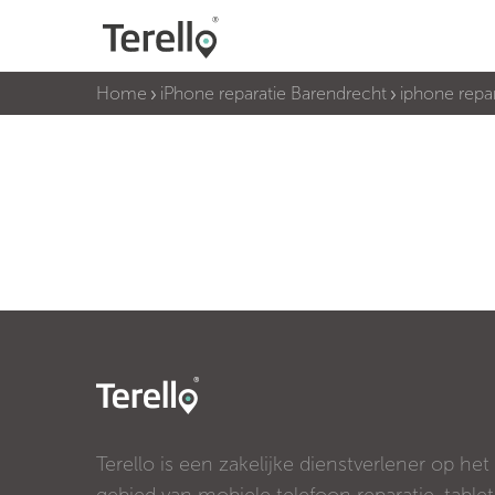
Home
iPhone reparatie Barendrecht
iphone repa
Terello is een zakelijke dienstverlener op het