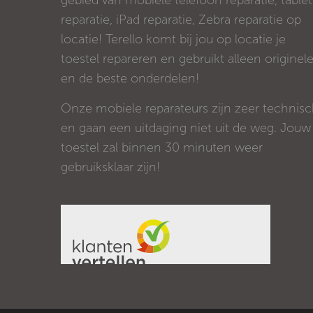
gebied van mobiele telefoon reparatie, tablet
reparatie, iPad reparatie, Zebra reparatie op
locatie! Terello komt bij jou op locatie je
toestel repareren en gebruikt alleen originel
en de beste onderdelen!
Onze mobiele reparateurs zijn zeer technis
en gaan een uitdaging niet uit de weg. Jouw
toestel zal binnen 30 minuten weer
gebruiksklaar zijn!