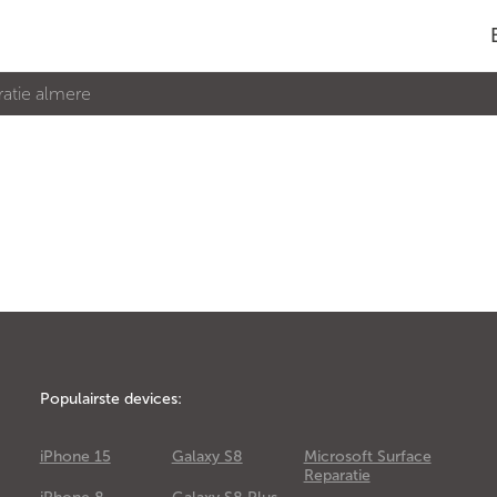
ratie almere
Populairste devices:
iPhone 15
Galaxy S8
Microsoft Surface
Reparatie