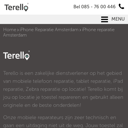
Bel 085 - 76 00 446
MENU
Home
iPhone Reparatie Amsterdam
iPhone reparatie
Amsterdam
Terello is een zakelijke dienstverlener op het gebied
van mobiele telefoon reparatie, tablet reparatie, iPad
reparatie, Zebra reparatie op locatie! Terello komt bij
jou op locatie je toestel repareren en gebruikt alleen
originele en de beste onderdelen!
Onze mobiele reparateurs zijn zeer technisch en
gaan een uitdaging niet uit de weg. Jouw toestel zal