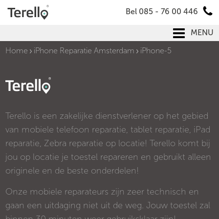
Bel 085 - 76 00 446
MENU
Home
iPhone Reparatie Amsterdam
iPhone-5
Terello is een zakelijke dienstverlener op het gebied
van mobiele telefoon reparatie, tablet reparatie, iPad
reparatie, Zebra reparatie op locatie! Terello komt bij
jou op locatie je toestel repareren en gebruikt alleen
originele en de beste onderdelen!
Onze mobiele reparateurs zijn zeer technisch en
gaan een uitdaging niet uit de weg. Jouw toestel zal