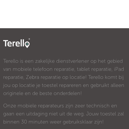
Terello is een zakelijke dienstverlener op het gebied
van mobiele telefoon reparatie, tablet reparatie, iPad
reparatie, Zebra reparatie op locatie! Terello komt bij
jou op locatie je toestel repareren en gebruikt alleen
originele en de beste onderdelen!
Onze mobiele reparateurs zijn zeer technisch en
gaan een uitdaging niet uit de weg. Jouw toestel zal
binnen 30 minuten weer gebruiksklaar zijn!