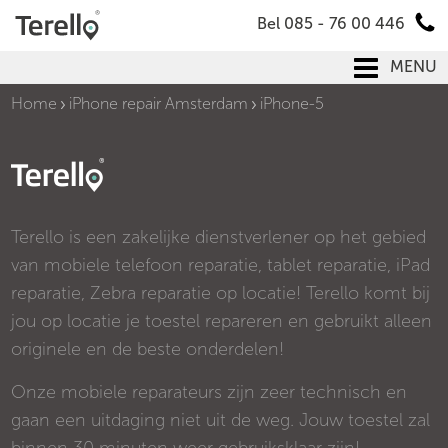
Bel 085 - 76 00 446
MENU
Home
iPhone repair Amsterdam
iPhone-5
Terello is een zakelijke dienstverlener op het gebied
van mobiele telefoon reparatie, tablet reparatie, iPad
reparatie, Zebra reparatie op locatie! Terello komt bij
jou op locatie je toestel repareren en gebruikt alleen
originele en de beste onderdelen!
Onze mobiele reparateurs zijn zeer technisch en
gaan een uitdaging niet uit de weg. Jouw toestel zal