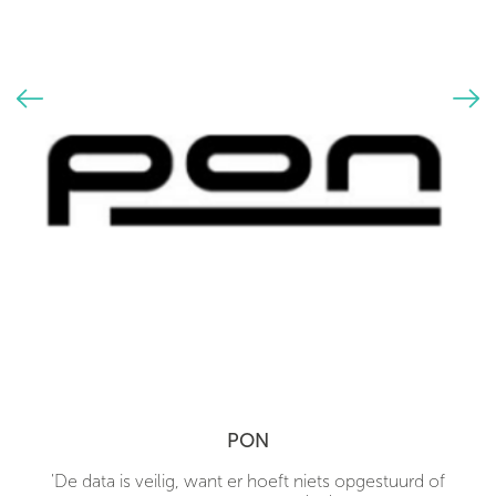
PON
'De data is veilig, want er hoeft niets opgestuurd of