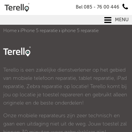
Bel 085 - 76 00 446
MENU
Home
iPhone 5 reparatie
iphone 5 reparatie
Terello is een zakelijke dienstverlener op het gebied
van mobiele telefoon reparatie, tablet reparatie, iPad
reparatie, Zebra reparatie op locatie! Terello komt bij
jou op locatie je toestel repareren en gebruikt alleen
originele en de beste onderdelen!
Onze mobiele reparateurs zijn zeer technisch en
gaan een uitdaging niet uit de weg. Jouw toestel zal