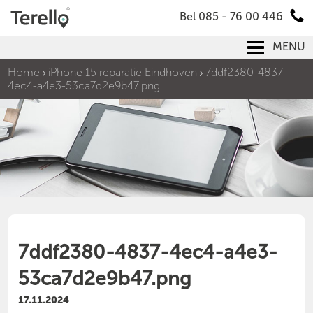
Bel 085 - 76 00 446
MENU
Home
iPhone 15 reparatie Eindhoven
7ddf2380-4837-
4ec4-a4e3-53ca7d2e9b47.png
7ddf2380-4837-4ec4-a4e3-
53ca7d2e9b47.png
17.11.2024