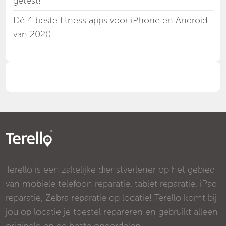
getest!
Dé 4 beste fitness apps voor iPhone en Android
van 2020
Terello is een zakelijke dienstverlener op het gebied
van mobiele telefoon reparatie, tablet reparatie, iPad
reparatie, Zebra reparatie op locatie! Terello komt bij
jou op locatie je toestel repareren en gebruikt alleen