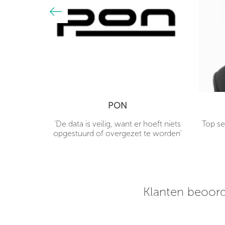
PON
hones
'De data is veilig, want er hoeft niets
Top se
 mijn deur
opgestuurd of overgezet te worden'
rpe prijs!
 een uur
klaar voor
Klanten beoord