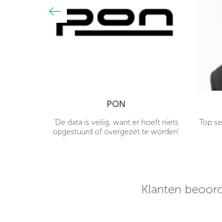
PON
hones
'De data is veilig, want er hoeft niets
Top se
 mijn deur
opgestuurd of overgezet te worden'
rpe prijs!
 een uur
klaar voor
Klanten beoord