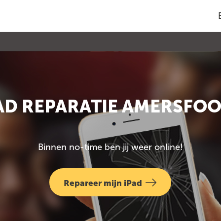
AD REPARATIE AMERSFO
Binnen no-time ben jij weer online!
Repareer mijn iPad