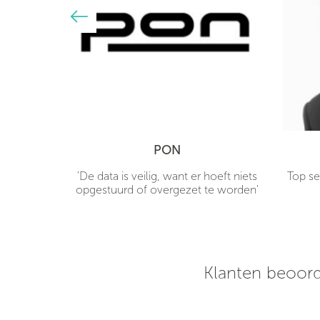
PON
hones
'De data is veilig, want er hoeft niets
Top se
 mijn deur
opgestuurd of overgezet te worden'
rpe prijs!
 een uur
klaar voor
Klanten beoord