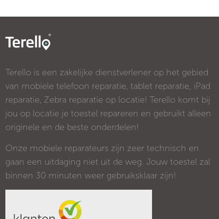
Terello is een zakelijke dienstverlener op het gebied
van mobiele telefoon reparatie, tablet reparatie, iPad
reparatie, Zebra reparatie op locatie! Terello komt bij
jou op locatie je toestel repareren en gebruikt alleen
originele en de beste onderdelen!
Onze mobiele reparateurs zijn zeer technisch en
gaan een uitdaging niet uit de weg. Jouw toestel zal
binnen 30 minuten weer gebruiksklaar zijn!