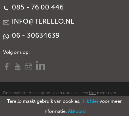
085 - 76 00 446
INFO@TERELLO.NL
06 - 30634639
Volg ons op:
Deze website maakt gebruik van cookies. Lees
hier
meer over
cookies.
Terello maakt gebruik van cookies.
Klik hier
voor meer
© Copyright Terello
Voorwaarden
Privacy policy
Sitemap
informatie.
Akkoord