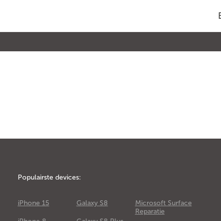
Populairste devices:
iPhone 15
Galaxy S8
Microsoft Surface
Reparatie