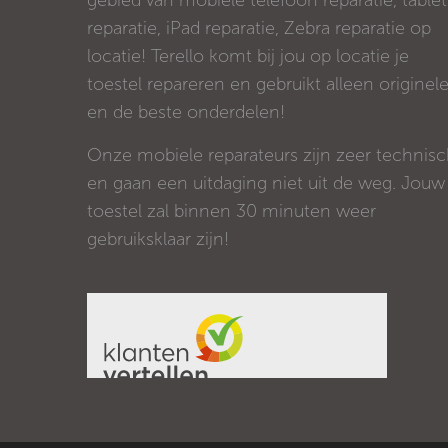
gebied van mobiele telefoon reparatie, tablet
reparatie, iPad reparatie, Zebra reparatie op
locatie! Terello komt bij jou op locatie je
toestel repareren en gebruikt alleen originel
en de beste onderdelen!
Onze mobiele reparateurs zijn zeer technis
en gaan een uitdaging niet uit de weg. Jouw
toestel zal binnen 30 minuten weer
gebruiksklaar zijn!