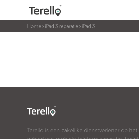
Home
iPad 3 reparatie
iPad 3
Terello is een zakelijke dienstverlener op het