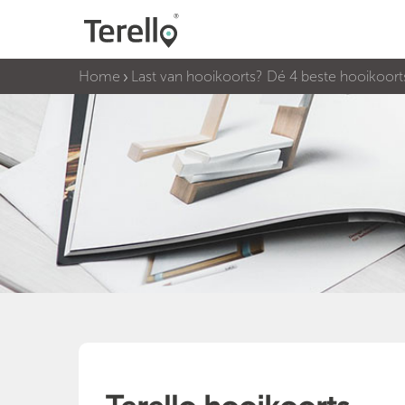
Home
Last van hooikoorts? Dé 4 beste hooikoorts