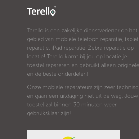
Terello is een zakelijke dienstverlener op het
gebied van mobiele telefoon reparatie, tablet
reparatie, iPad reparatie, Zebra reparatie op
locatie! Terello komt bij jou op locatie je
toestel repareren en gebruikt alleen originel
en de beste onderdelen!
Onze mobiele reparateurs zijn zeer technis
en gaan een uitdaging niet uit de weg. Jouw
toestel zal binnen 30 minuten weer
gebruiksklaar zijn!