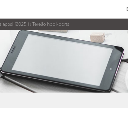
 apps! [2025!]
Terello hooikoorts