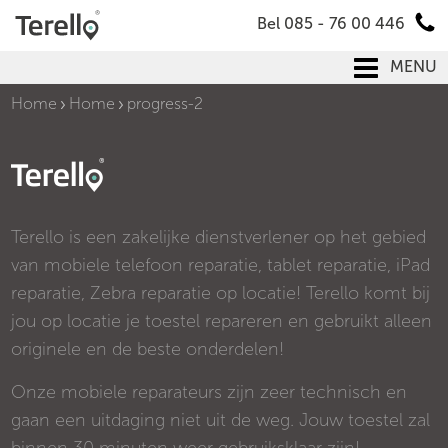
Bel 085 - 76 00 446
MENU
Home
Home
progress-2
Terello is een zakelijke dienstverlener op het gebied
van mobiele telefoon reparatie, tablet reparatie, iPad
reparatie, Zebra reparatie op locatie! Terello komt bij
jou op locatie je toestel repareren en gebruikt alleen
originele en de beste onderdelen!
Onze mobiele reparateurs zijn zeer technisch en
gaan een uitdaging niet uit de weg. Jouw toestel zal